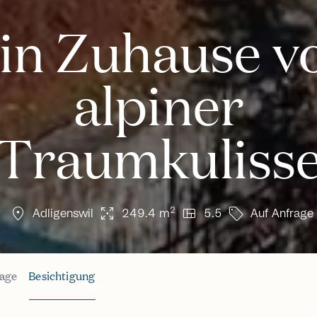
in Zuhause v
alpiner
Traumkuliss
location_on
arrows_output
view_quilt
sell
2
Adligenswil
249.4 m
5.5
Auf Anfrage
age
Besichtigung