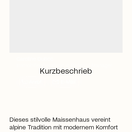
Caroline Duboc
Immobilienberaterin & Referral Manager
Kurzbeschrieb
call
mail
Anruf
E-Mail
Dieses stilvolle Maissenhaus vereint
alpine Tradition mit modernem Komfort