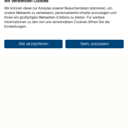
Geniessen ein. Im Dachgeschoss
Wir verwenden Cookies
erwartet Sie ein Masterbereich mit
Wir können diese zur Analyse unserer Besucherdaten platzieren, um
unsere Webseite zu verbessern, personalisierte Inhalte anzuzeigen und
freistehender Wanne – ein Rückzugsort
Ihnen ein großartiges Webseiten-Erlebnis zu bieten. Für weitere
Informationen zu den von uns verwendeten Cookies öffnen Sie die
voller Ruhe und Stil. Garagen- und
Einstellungen.
Aussenplätze runden dieses besondere
Refugium ab.
Alle akzeptieren
Nein, anpassen
location_on
Ort
Parpan
view_quilt
Zimmer
7.5
arrows_output
2
Wohnfläche
338 m
arrows_output
2
Grundstücksfläche
2'310 m
sell
Preis
Auf Anfrage