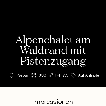
Alpenchalet am
Waldrand mit
Pistenzugang
location_on
arrows_output
view_quilt
sell
2
Parpan
338 m
7.5
Auf Anfrage
Impressionen