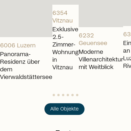
arrow_right_alt
6354
Vitznau
Exklusive
63
6232
2.5-
Geuensee
Ei
Zimmer-
6006 Luzern
an
Moderne
Wohnung
Panorama-
Lu
Villenarchitektur
in
Residenz über
Ri
mit Weitblick
Vitznau
dem
Vierwaldstättersee
Alle Objekte