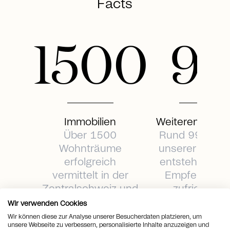
Facts
1500
9
Immobilien
Weiterempfehl
Über 1500
Rund 99 Proz
Wohnträume
unserer Mand
erfolgreich
entstehen du
vermittelt in der
Empfehlunge
Zentralschweiz und
zufriedener
Umgebung.
Kunden.
Wir verwenden Cookies
Wir können diese zur Analyse unserer Besucherdaten platzieren, um
unsere Webseite zu verbessern, personalisierte Inhalte anzuzeigen und