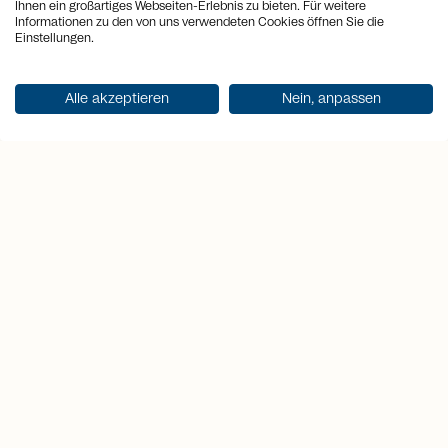
Ihnen ein großartiges Webseiten-Erlebnis zu bieten. Für weitere
arrow_back
arrow_forward
Informationen zu den von uns verwendeten Cookies öffnen Sie die
Einstellungen.
Alle akzeptieren
Nein, anpassen
Wieviel ist meine Immobilie
Wert?
Starten Sie jetzt mit der
Online-Bewertung.
Online-Bewertung starten
Coming Soon