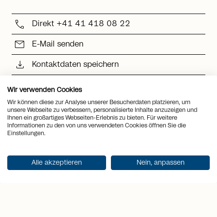
call
Direkt +41 41 418 08 22
mail
E-Mail senden
download
Kontaktdaten speichern
Wir verwenden Cookies
Wir können diese zur Analyse unserer Besucherdaten platzieren, um
unsere Webseite zu verbessern, personalisierte Inhalte anzuzeigen und
Ihnen ein großartiges Webseiten-Erlebnis zu bieten. Für weitere
3 Fragen an Oliver Bader
Informationen zu den von uns verwendeten Cookies öffnen Sie die
Einstellungen.
1
Alle akzeptieren
Nein, anpassen
Was liebst du an der
Zentralschweiz?