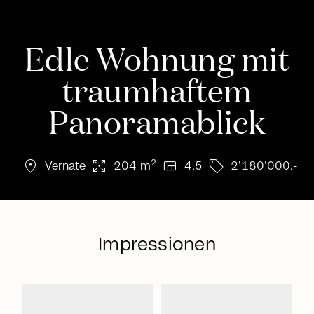
Edle Wohnung mit
traumhaftem
Panoramablick
location_on
arrows_output
view_quilt
sell
2
Vernate
204 m
4.5
2'180'000.-
Impressionen