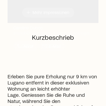
add
Mehr Impressionen
Caroline Duboc
Immobilienberaterin & Referral Manager
Kurzbeschrieb
call
mail
Anruf
E-Mail
Erleben Sie pure Erholung nur 9 km von
Lugano entfernt in dieser exklusiven
Wohnung an leicht erhöhter
Lage. Geniessen Sie die Ruhe und
Natur, während Sie den