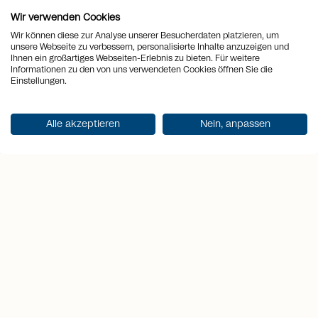
dieser einzigartigen Umgebung
verzaubern.
Wir verwenden Cookies
Wir können diese zur Analyse unserer Besucherdaten platzieren, um
unsere Webseite zu verbessern, personalisierte Inhalte anzuzeigen und
Ihnen ein großartiges Webseiten-Erlebnis zu bieten. Für weitere
location_on
Ort
Vernate
Informationen zu den von uns verwendeten Cookies öffnen Sie die
Einstellungen.
view_quilt
Zimmer
4.5
Alle akzeptieren
Nein, anpassen
arrows_output
2
Wohnfläche
204 m
arrows_output
2
Terrassenfläche
219 m
sell
Preis
CHF 2'180'000.-
Dokumentation erhalten