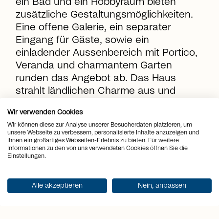
ein Bad und ein Hobbyraum bieten
zusätzliche Gestaltungsmöglichkeiten.
Eine offene Galerie, ein separater
Eingang für Gäste, sowie ein
einladender Aussenbereich mit Portico,
Veranda und charmantem Garten
runden das Angebot ab. Das Haus
strahlt ländlichen Charme aus und
bietet ein grosses Potenzial für
Wir verwenden Cookies
individuelle Gestaltung und
Wir können diese zur Analyse unserer Besucherdaten platzieren, um
Selbstverwirklichung.
unsere Webseite zu verbessern, personalisierte Inhalte anzuzeigen und
Ihnen ein großartiges Webseiten-Erlebnis zu bieten. Für weitere
Informationen zu den von uns verwendeten Cookies öffnen Sie die
Einstellungen.
location_on
Ort
Riva San Vitale
view_quilt
Alle akzeptieren
Nein, anpassen
Zimmer
7.5
arrows_output
2
Wohnfläche
390 m