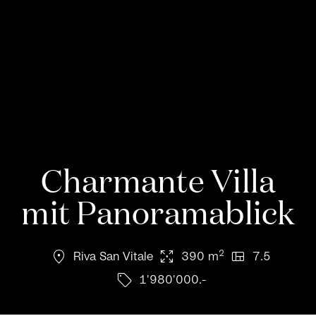
Charmante Villa
mit Panoramablick
location_on
arrows_output
view_quilt
2
Riva San Vitale
390 m
7.5
sell
1'980'000.-