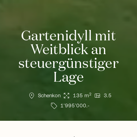
Gartenidyll mit
Weitblick an
steuergünstiger
Lage
location_on
arrows_output
view_quilt
2
Schenkon
135 m
3.5
sell
1'995'000.-