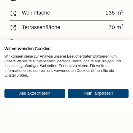
arrows_output
2
Wohnfläche
135 m
arrows_output
2
Terrassenfläche
70 m
sell
Preis
CHF 1'995'000.-
Wir verwenden Cookies
Wir können diese zur Analyse unserer Besucherdaten platzieren, um
unsere Webseite zu verbessern, personalisierte Inhalte anzuzeigen und
Dokumentation erhalten
Ihnen ein großartiges Webseiten-Erlebnis zu bieten. Für weitere
Informationen zu den von uns verwendeten Cookies öffnen Sie die
Einstellungen.
Alle akzeptieren
Nein, anpassen
Highlights