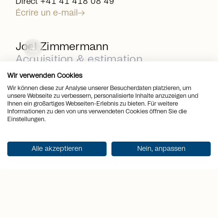
Direct +41 41 418 08 49
Écrire un e-mail
arrow_right_alt
download
Joel Zimmermann
Acquisition & estimation
immobilière
Wir verwenden Cookies
Wir können diese zur Analyse unserer Besucherdaten platzieren, um
Direct +41 41 418 08 74
unsere Webseite zu verbessern, personalisierte Inhalte anzuzeigen und
Écrire un e-mail
Ihnen ein großartiges Webseiten-Erlebnis zu bieten. Für weitere
Informationen zu den von uns verwendeten Cookies öffnen Sie die
arrow_right_alt
Einstellungen.
download
Martina Knobel
Conseillère en immobilier senior
Alle akzeptieren
Nein, anpassen
Direct +41 41 418 08 55
Écrire un e-mail
arrow_right_alt
download
Sandra Bissegger