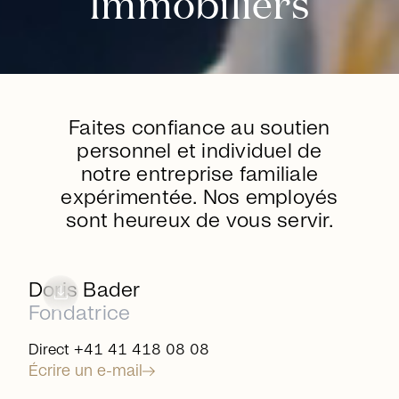
Immobiliers
Faites confiance au soutien
personnel et individuel de
notre entreprise familiale
expérimentée. Nos employés
sont heureux de vous servir.
arrow_right_alt
download
Doris Bader
Fondatrice
Direct +41 41 418 08 08
Écrire un e-mail