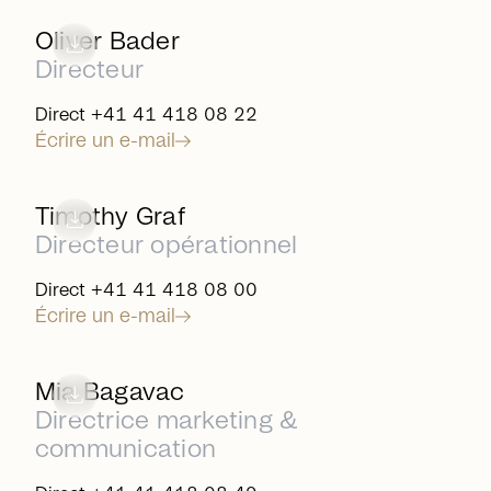
arrow_right_alt
download
Oliver Bader
Directeur
Direct +41 41 418 08 22
Écrire un e-mail
arrow_right_alt
download
Timothy Graf
Directeur opérationnel
Direct +41 41 418 08 00
Écrire un e-mail
arrow_right_alt
download
Mia Bagavac
Directrice marketing &
communication