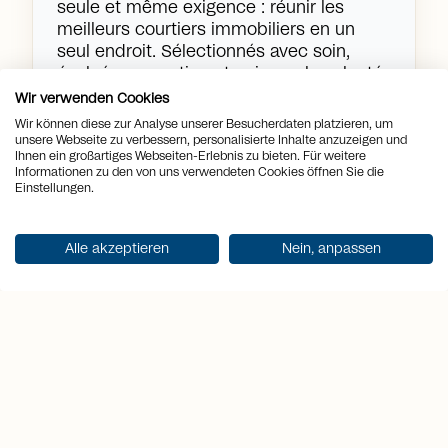
seule et même exigence : réunir les
meilleurs courtiers immobiliers en un
seul endroit. Sélectionnés avec soin,
évalués en continu et unis par la volonté
commune de dépasser les attentes. Ce
Wir verwenden Cookies
que cela signifie pour vous : une portée
Wir können diese zur Analyse unserer Besucherdaten platzieren, um
mondiale, une fiabilité locale et l'accès à
unsere Webseite zu verbessern, personalisierte Inhalte anzuzeigen und
Ihnen ein großartiges Webseiten-Erlebnis zu bieten. Für weitere
des partenaires certifiés dans plus de 70
Informationen zu den von uns verwendeten Cookies öffnen Sie die
pays. Découvrez comment nous
Einstellungen.
concrétisons vos objectifs immobiliers
grâce à un réseau international.
Alle akzeptieren
Nein, anpassen
arrow_right_alt
En savoir plus
Luxury Portfolio International