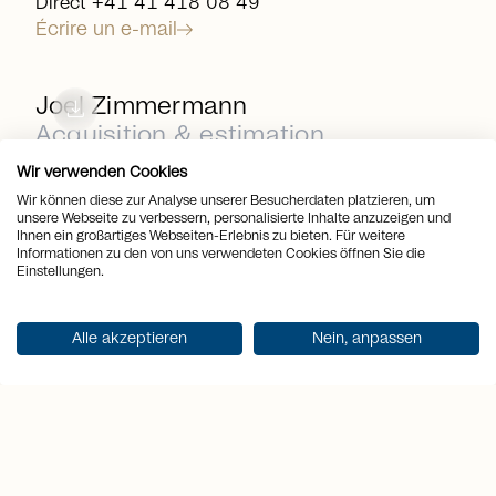
Direct +41 41 418 08 49
Écrire un e-mail
arrow_right_alt
download
Joel Zimmermann
Acquisition & estimation
immobilière
Wir verwenden Cookies
Wir können diese zur Analyse unserer Besucherdaten platzieren, um
Direct +41 41 418 08 74
unsere Webseite zu verbessern, personalisierte Inhalte anzuzeigen und
Écrire un e-mail
Ihnen ein großartiges Webseiten-Erlebnis zu bieten. Für weitere
Informationen zu den von uns verwendeten Cookies öffnen Sie die
arrow_right_alt
Einstellungen.
download
Martina Knobel
Conseillère en immobilier senior
Alle akzeptieren
Nein, anpassen
Direct +41 41 418 08 55
Écrire un e-mail
arrow_right_alt
download
Sandra Bissegger