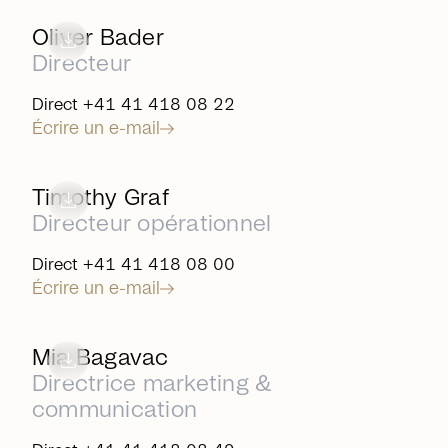
arrow_right_alt
download
Oliver Bader
Directeur
Direct +41 41 418 08 22
Écrire un e-mail
arrow_right_alt
download
Timothy Graf
Directeur opérationnel
Direct +41 41 418 08 00
Écrire un e-mail
arrow_right_alt
download
Mia Bagavac
Directrice marketing &
communication