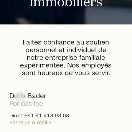
Immobiliers
Faites confiance au soutien
personnel et individuel de
notre entreprise familiale
expérimentée. Nos employés
sont heureux de vous servir.
arrow_right_alt
download
Doris Bader
Fondatrice
Direct +41 41 418 08 08
Écrire un e-mail