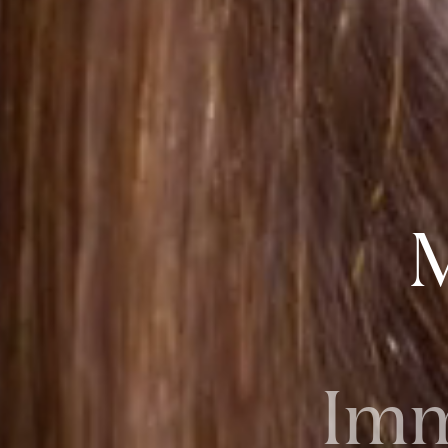
M
Imm