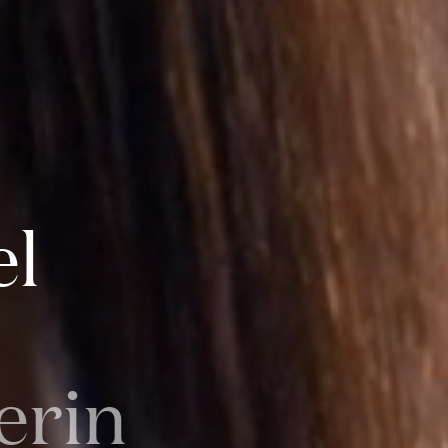
el
erin