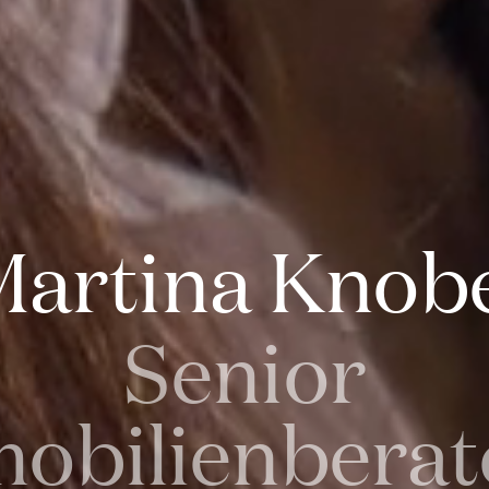
artina Knob
Senior
obilienberat