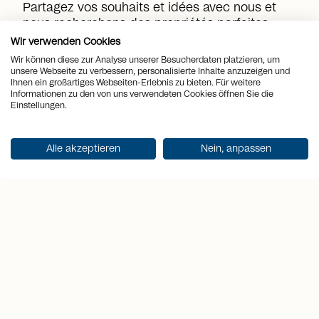
Partagez vos souhaits et idées avec nous et
nous recherchons des propriétés parfaites
pour vous. Avec votre profil de recherche
Wir verwenden Cookies
gratuit, vous êtes toujours une longueur
Wir können diese zur Analyse unserer Besucherdaten platzieren, um
d'avance. Avant qu'une propriété ne soit mise
unsere Webseite zu verbessern, personalisierte Inhalte anzuzeigen und
Ihnen ein großartiges Webseiten-Erlebnis zu bieten. Für weitere
sur le marché publiquement, vous recevez des
Informationen zu den von uns verwendeten Cookies öffnen Sie die
offres appropriées directement de notre part.
Einstellungen.
Créer un profil de recherche
Alle akzeptieren
Nein, anpassen
Nous déterminons la valeur de
votre propriété
Obtenez des conseils de nos
experts.