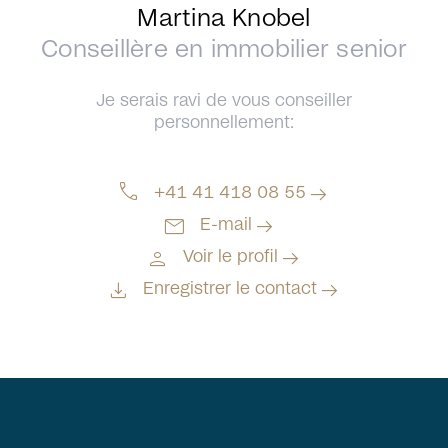
Martina Knobel
Conseillère en immobilier senior
Je serais ravi de vous conseiller
personnellement:
call
arrow_right_alt
+41 41 418 08 55
mail
arrow_right_alt
E-mail
person
arrow_right_alt
Voir le profil
download
arrow_right_alt
Enregistrer le contact