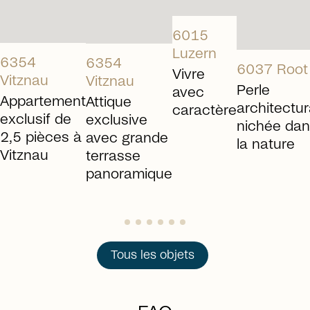
6015
Luzern
6354
6354
6037 Root
Vivre
Vitznau
Vitznau
Perle
avec
Appartement
Attique
architectur
caractère
exclusif de
exclusive
nichée da
2,5 pièces à
avec grande
la nature
Vitznau
terrasse
panoramique
Tous les objets