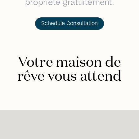
propriété gratuitement.
Schedule Consultation
Votre maison de
rêve vous attend
arrow_right_alt
arrow_right_alt
arrow_right_alt