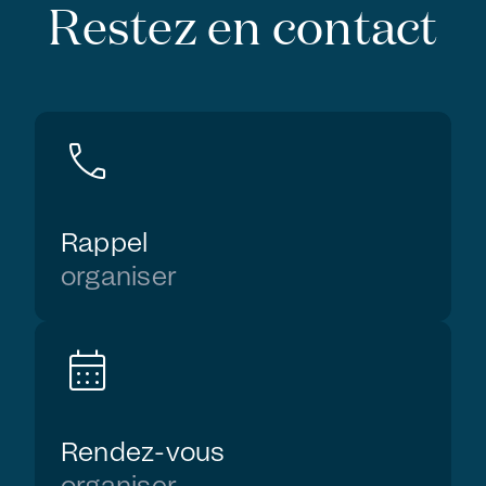
Restez en contact
call
Rappel
organiser
calendar_month
Rendez-vous