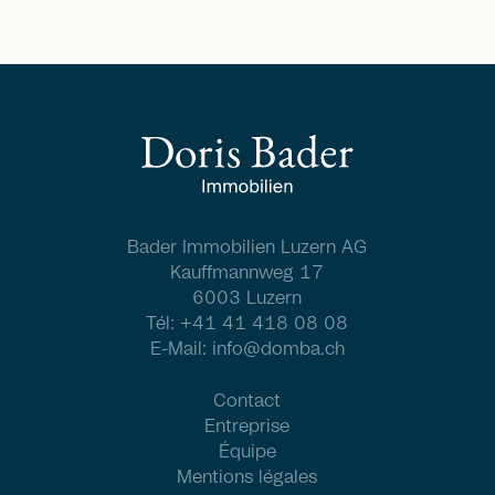
Bader Immobilien Luzern AG
Kauffmannweg 17
6003 Luzern
Tél:
+41 41 418 08 08
E-Mail:
info@domba.ch
Contact
Entreprise
Équipe
Mentions légales