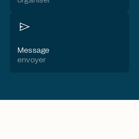
organiser
send
Message
envoyer