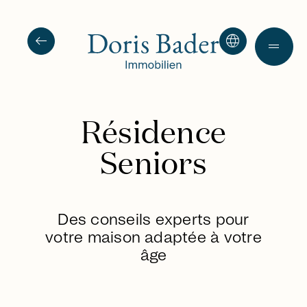
arrow_left_alt
language
drag_handle
Résidence
Seniors
Des conseils experts pour
votre maison adaptée à votre
âge