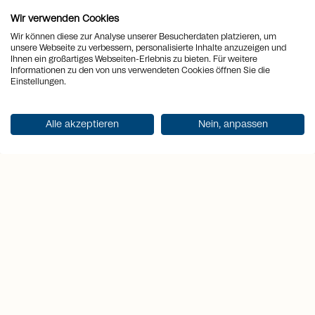
arrows_output
2
Surface habitable
160 m
Wir verwenden Cookies
Wir können diese zur Analyse unserer Besucherdaten platzieren, um
arrows_output
2
Surface du terrain
3'379 m
unsere Webseite zu verbessern, personalisierte Inhalte anzuzeigen und
Ihnen ein großartiges Webseiten-Erlebnis zu bieten. Für weitere
Informationen zu den von uns verwendeten Cookies öffnen Sie die
arrows_output
2
Surface utile
224 m
Einstellungen.
Surface de la
arrows_output
2
49 m
Alle akzeptieren
Nein, anpassen
terrasse
sell
Prix
CHF 2'250'000.-
Obtenir la documentation
Points forts