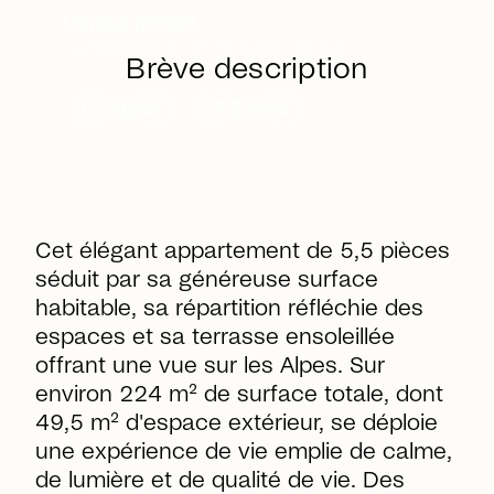
Martina Knobel
Conseillère en immobilier senior
Brève description
call
mail
Appel
E-mail
Cet élégant appartement de 5,5 pièces
séduit par sa généreuse surface
habitable, sa répartition réfléchie des
espaces et sa terrasse ensoleillée
offrant une vue sur les Alpes. Sur
environ 224 m² de surface totale, dont
49,5 m² d'espace extérieur, se déploie
une expérience de vie emplie de calme,
de lumière et de qualité de vie. Des