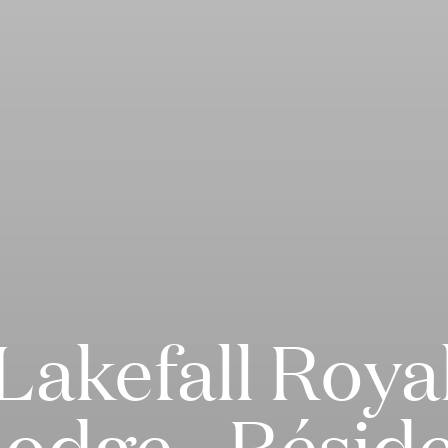
Lakefall Roya
odge - Résid