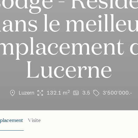
ans le meille
mplacement 
Lucerne
location_on
arrows_output
view_quilt
sell
2
Luzern
132.1 m
3.5
3'500'000.-
placement
Visite