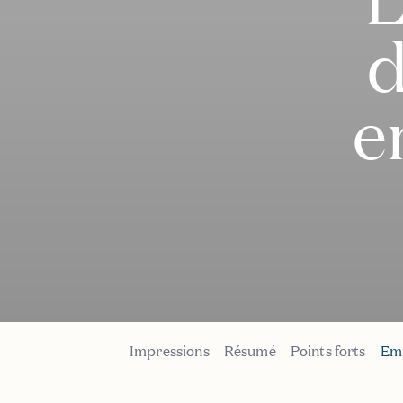
d
e
Impressions
Résumé
Points forts
Em