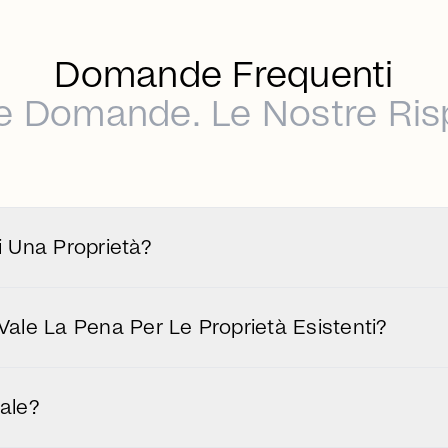
Domande Frequenti
e Domande. Le Nostre Ris
i Una Proprietà?
otenziale edilizio ed economico che una proprietà off
i. L'obiettivo è rendere visibili le opportunità inutilizz
Vale La Pena Per Le Proprietà Esistenti?
no potenziale di espansione indiscusso che può essere
tensioni, aggiunte o nuove costruzioni.
iale?