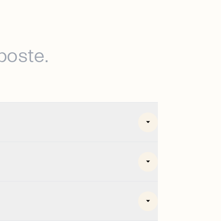
poste.
re secondo i
ate.
 sfruttato attraverso