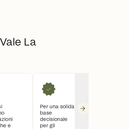
 Vale La
arrow_forward
i
Per una solida
no
base
azioni
decisionale
che e
per gli