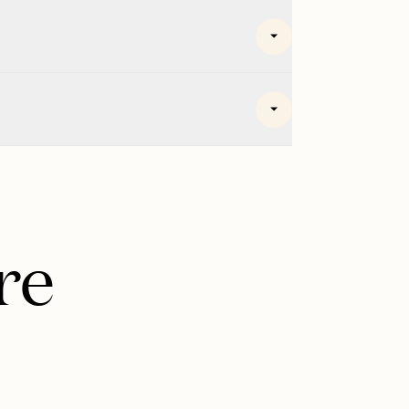
tti e autorità per
rtunità di finanziamento.
o trasparente
ntamento di consulenza.
a presentare il pieno
re