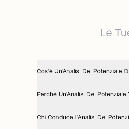
Le Tu
Cos'è Un'Analisi Del Potenziale D
Un'analisi del potenziale esamina il p
regolamenti edilizi e di zonazione attual
Perché Un'Analisi Del Potenziale 
Spesso le proprietà più vecchie offro
nuovi regolamenti – che si tratti di es
Chi Conduce L'Analisi Del Potenz