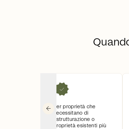
Quando 
arrow_back
Per proprietà che
necessitano di
ristrutturazione o
proprietà esistenti più