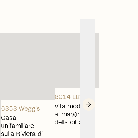
arrow_right_alt
arrow_right_alt
6014 Luzern
arrow_forward
Vita moderna
6353 Weggis
ai margini
Casa
della città
unifamiliare
sulla Riviera di