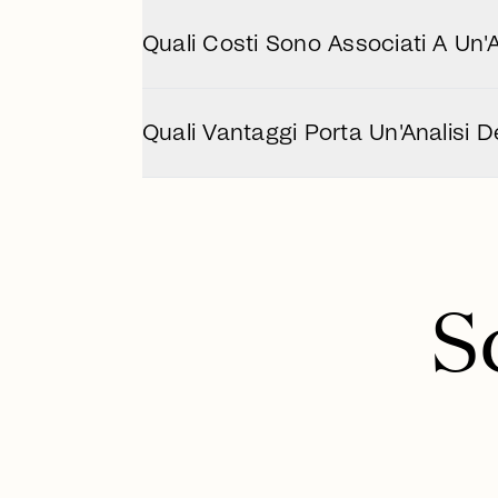
I nostri esperti di proprietà di Doris 
esaminare tutti gli aspetti rilevanti com
Quali Costi Sono Associati A Un'A
Programmazione Consulenza
I costi variano a seconda della proprie
personalizzato in base alle tue esigen
Quali Vantaggi Porta Un'Analisi 
Programmazione Consulenza
Un'analisi ben fondata può aumentare il
potenziale della proprietà – come bas
S