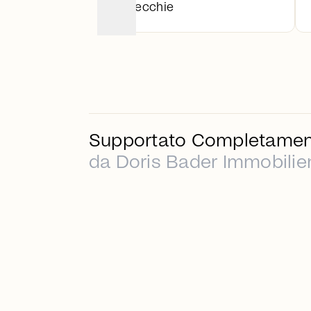
vecchie
Supportato Completamen
da Doris Bader Immobilie