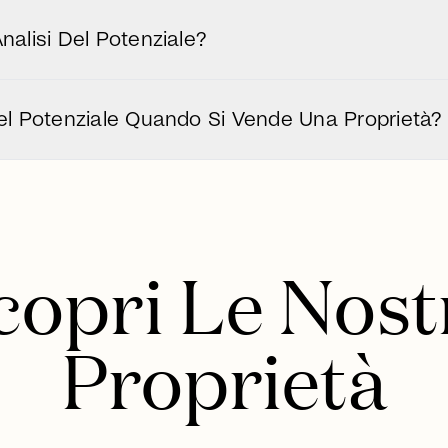
Bader Immobilien lavorano a stretto contatto con archite
e i rapporti di superficie, i diritti esistenti e le oppo
nalisi Del Potenziale?
tà e dell'ambito dell'analisi. Ti offriamo un preventiv
ze e obiettivi individuali. Contattaci ora per un appu
Del Potenziale Quando Si Vende Una Proprietà?
 valore di vendita, convincere gli investitori e aiuta 
e per negoziazioni di vendita di successo.
copri Le Nost
Proprietà