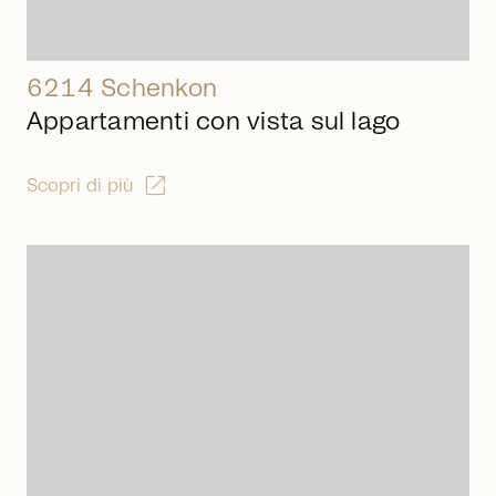
6214 Schenkon
Appartamenti con vista sul lago
open_in_new
Scopri di più