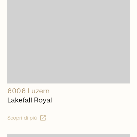
arrow_right_alt
6006 Luzern
Lakefall Royal
open_in_new
Scopri di più