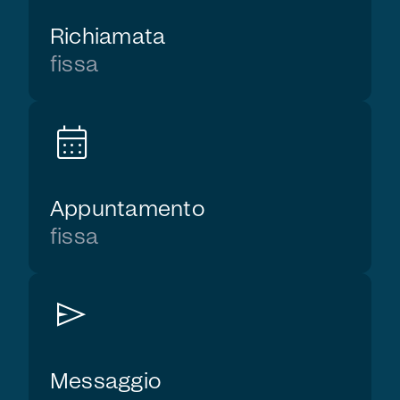
Richiamata
fissa
calendar_month
Appuntamento
fissa
send
Messaggio