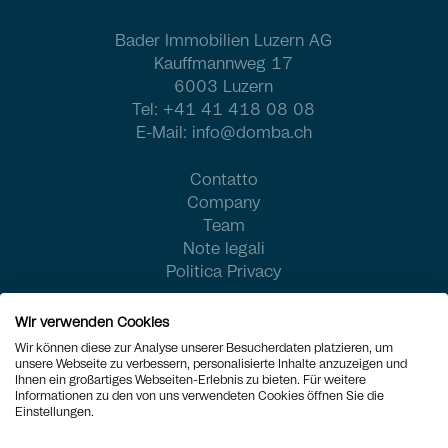
Bader Immobilien Luzern AG
Kauffmannweg 17
6003 Luzern
Tel:
+41 41 418 08 08
E-Mail:
info@domba.ch
Contatto
Company
Team
Note legali
Politica Privacy
Wir verwenden Cookies
Wir können diese zur Analyse unserer Besucherdaten platzieren, um
unsere Webseite zu verbessern, personalisierte Inhalte anzuzeigen und
Ihnen ein großartiges Webseiten-Erlebnis zu bieten. Für weitere
Informationen zu den von uns verwendeten Cookies öffnen Sie die
Einstellungen.