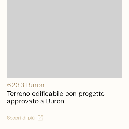
arrow_right_alt
6233 Büron
Terreno edificabile con progetto
approvato a Büron
open_in_new
Scopri di più