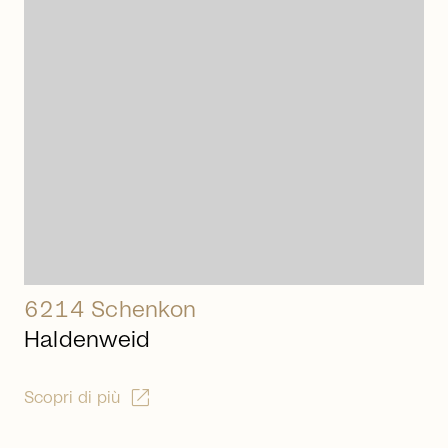
arrow_right_alt
6214 Schenkon
Haldenweid
open_in_new
Scopri di più