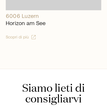
6006 Luzern
Horizon am See
open_in_new
Scopri di più
Siamo lieti di
consigliarvi