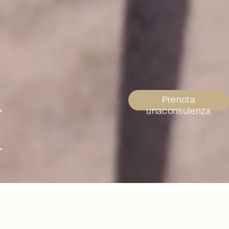
à
Prenota
unaconsulenza
a