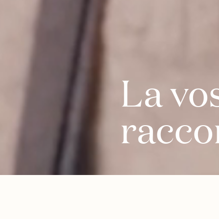
La vo
racco