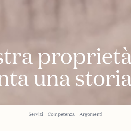
stra propriet
nta una stori
Servizi
Competenza
Argomenti