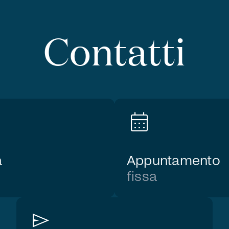
Contatti
calendar_month
a
Appuntamento
fissa
send