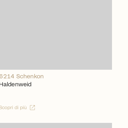
6214 Schenkon
Haldenweid
open_in_new
Scopri di più