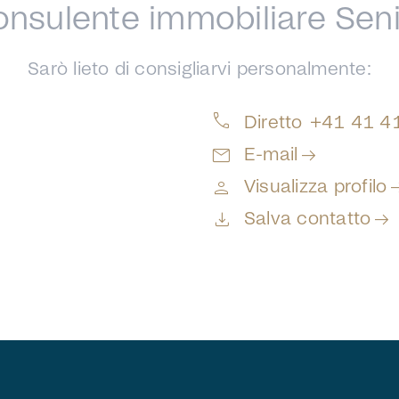
nsulente immobiliare Sen
Sarò lieto di consigliarvi personalmente:
call
Diretto
+41 41 4
mail
arrow_right_alt
E-mail
person
arrow_r
Visualizza profilo
download
arrow_right_alt
Salva contatto