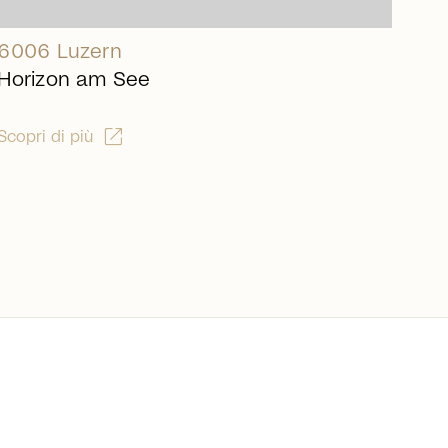
6006 Luzern
Horizon am See
open_in_new
Scopri di più