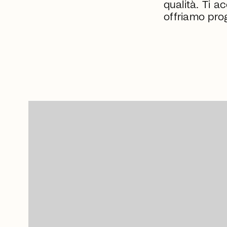
qualità. Ti a
offriamo prog
arrow_right_alt