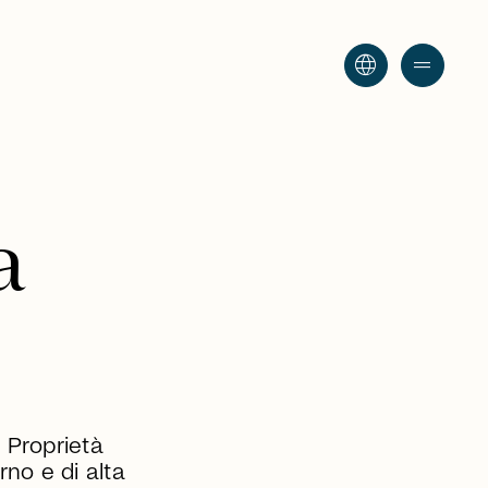
language
drag_handle
a
. Proprietà
rno e di alta