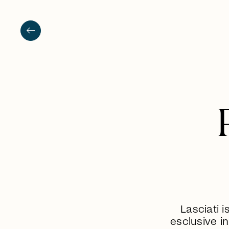
arrow_left_alt
Lasciati i
esclusive in