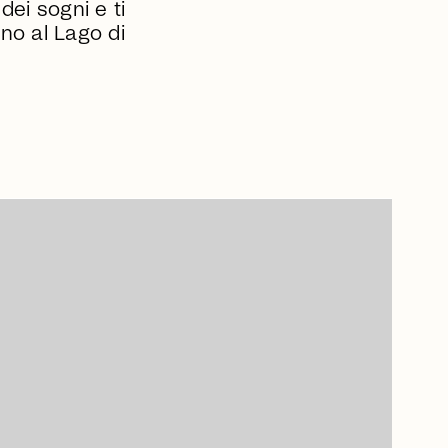
dei sogni e ti
rno al Lago di
arrow_right_alt