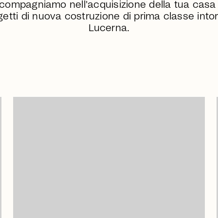
ccompagniamo nell'acquisizione della tua casa 
etti di nuova costruzione di prima classe into
Lucerna.
arrow_right_alt