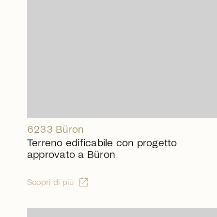
6233 Büron
Terreno edificabile con progetto
approvato a Büron
open_in_new
Scopri di più