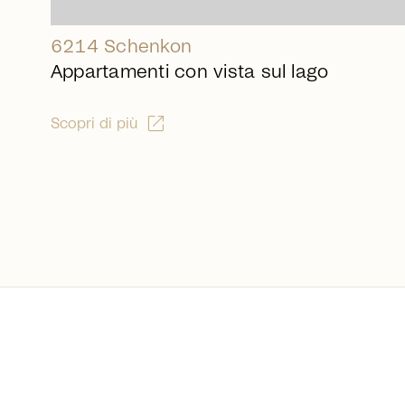
6214 Schenkon
Appartamenti con vista sul lago
open_in_new
Scopri di più