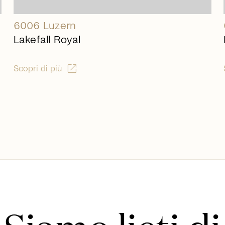
6006 Luzern
Lakefall Royal
open_in_new
Scopri di più