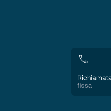
call
Richiamat
fissa