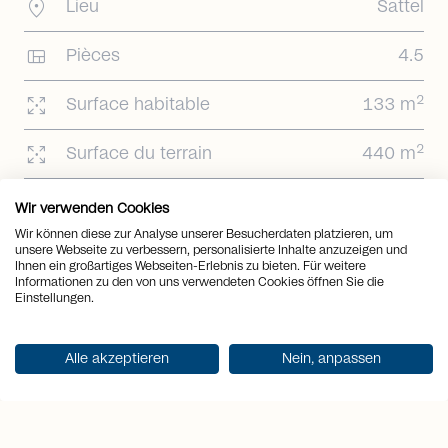
location_on
Lieu
Sattel
view_quilt
Pièces
4.5
arrows_output
2
Surface habitable
133 m
arrows_output
2
Surface du terrain
440 m
arrows_output
2
Surface utile
166 m
Wir verwenden Cookies
Wir können diese zur Analyse unserer Besucherdaten platzieren, um
Surface de la
arrows_output
2
unsere Webseite zu verbessern, personalisierte Inhalte anzuzeigen und
33 m
terrasse
Ihnen ein großartiges Webseiten-Erlebnis zu bieten. Für weitere
Informationen zu den von uns verwendeten Cookies öffnen Sie die
sell
Einstellungen.
Prix
Sur demande
Alle akzeptieren
Nein, anpassen
S'inscrire sur la liste d'attente