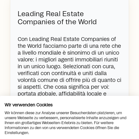
Leading Real Estate
Companies of the World
Con Leading Real Estate Companies of
the World facciamo parte di una rete che
a livello mondiale è sinonimo di un unico
valore: i migliori agenti immobiliari riuniti
in un unico luogo. Selezionati con cura,
verificati con continuità e uniti dalla
volontà comune di offrire più di quanto ci
si aspetti. Che cosa significa per voi:
portata globale, affidabilità locale e
accesso a partner verificati in oltre 70
Wir verwenden Cookies
paesi. Scoprite come realizziamo i vostri
Wir können diese zur Analyse unserer Besucherdaten platzieren, um
obiettivi immobiliari grazie a una rete
unsere Webseite zu verbessern, personalisierte Inhalte anzuzeigen und
internazionale.
Ihnen ein großartiges Webseiten-Erlebnis zu bieten. Für weitere
Informationen zu den von uns verwendeten Cookies öffnen Sie die
Einstellungen.
arrow_right_alt
Scopri di più