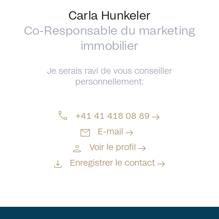
Carla Hunkeler
Co-Responsable du marketing
immobilier
Je serais ravi de vous conseiller
personnellement:
call
arrow_right_alt
+41 41 418 08 89
mail
arrow_right_alt
E-mail
person
arrow_right_alt
Voir le profil
download
arrow_right_alt
Enregistrer le contact