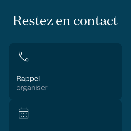
Restez en contact
call
Rappel
organiser
calendar_month