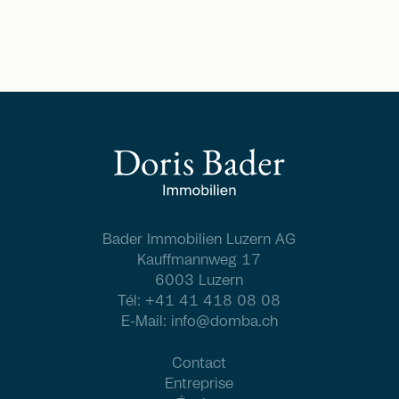
Bader Immobilien Luzern AG
Kauffmannweg 17
6003 Luzern
Tél:
+41 41 418 08 08
E-Mail:
info@domba.ch
Contact
Entreprise