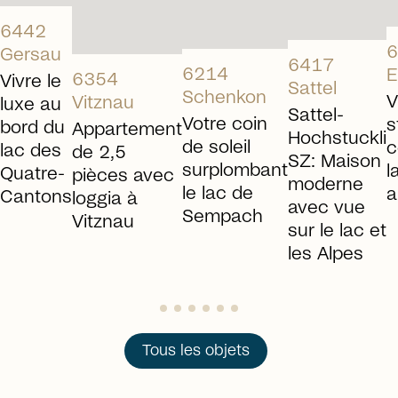
6442
6
Gersau
6417
6214
E
6354
Vivre le
Sattel
Schenkon
V
Vitznau
luxe au
Sattel-
Votre coin
s
bord du
Appartement
Hochstuckli
de soleil
c
lac des
de 2,5
SZ: Maison
surplombant
l
Quatre-
pièces avec
moderne
le lac de
a
Cantons
loggia à
avec vue
Sempach
Vitznau
sur le lac et
les Alpes
Tous les objets