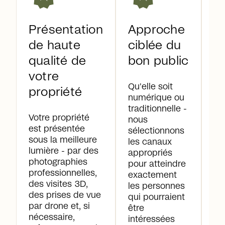
Présentation
Approche
C
de haute
ciblée du
in
qualité de
bon public
e
votre
pl
Qu'elle soit
propriété
s
numérique ou
traditionnelle -
Votre propriété
Ch
nous
est présentée
co
sélectionnons
sous la meilleure
un
les canaux
lumière - par des
pe
appropriés
photographies
No
pour atteindre
professionnelles,
le
exactement
des visites 3D,
gr
les personnes
des prises de vue
le
qui pourraient
par drone et, si
vo
être
nécessaire,
dé
intéressées