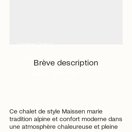
Caroline Duboc
Conseillère en immobilier & gestion des
références
Brève description
call
mail
Appel
E-mail
Ce chalet de style Maissen marie
tradition alpine et confort moderne dans
une atmosphère chaleureuse et pleine