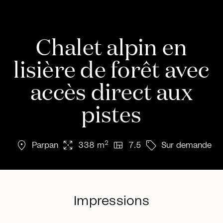
Chalet alpin en
lisière de forêt avec
accès direct aux
pistes
location_on
arrows_output
view_quilt
sell
2
Parpan
338 m
7.5
Sur demande
Impressions