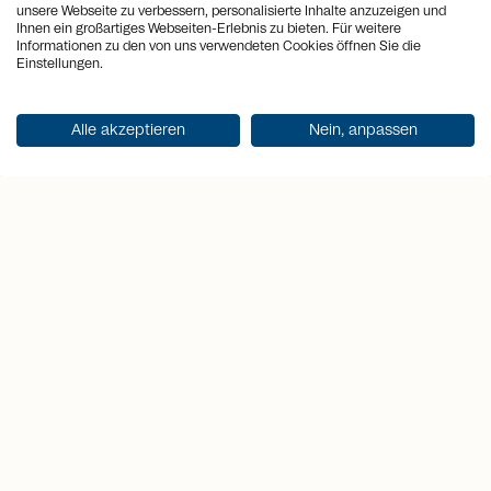
complètent ce refuge d’exception.
unsere Webseite zu verbessern, personalisierte Inhalte anzuzeigen und
Ihnen ein großartiges Webseiten-Erlebnis zu bieten. Für weitere
Informationen zu den von uns verwendeten Cookies öffnen Sie die
Einstellungen.
location_on
Lieu
Parpan
view_quilt
Alle akzeptieren
Nein, anpassen
Pièces
7.5
arrows_output
2
Surface habitable
338 m
arrows_output
2
Surface du terrain
2'310 m
sell
Prix
Sur demande
Obtenir la documentation