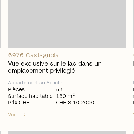
6976 Castagnola
Vue exclusive sur le lac dans un
emplacement privilégié
Appartement
au
Acheter
Pièces
5.5
2
Surface habitable
180 m
Prix CHF
CHF 3’100’000.-
arrow_right_alt
Voir