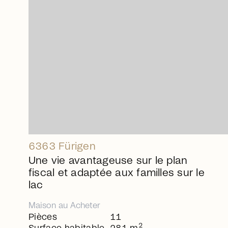
arrow_right_alt
6363 Fürigen
Une vie avantageuse sur le plan
fiscal et adaptée aux familles sur le
lac
Maison
au
Acheter
Pièces
11
2