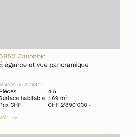
6952 Canobbio
Élégance et vue panoramique
Maison
au
Acheter
Pièces
4.5
2
Surface habitable
169 m
Prix CHF
CHF 2’890’000.-
arrow_right_alt
Voir