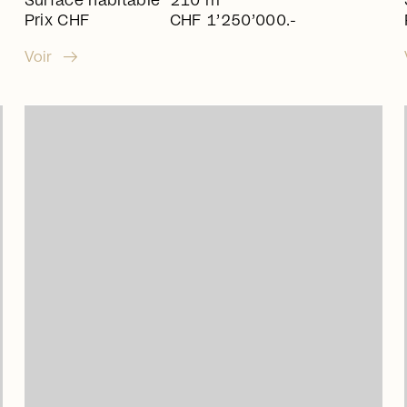
Surface habitable
210 m
Prix CHF
CHF 1’250’000.-
arrow_right_alt
Voir
arrow_right_alt