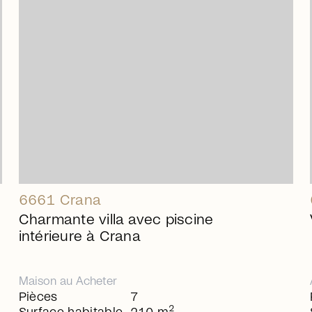
arrow_right_alt
6661 Crana
Charmante villa avec piscine
intérieure à Crana
Maison
au
Acheter
Pièces
7
2