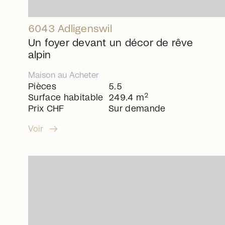
6043 Adligenswil
Un foyer devant un décor de rêve
alpin
Maison
au
Acheter
Pièces
5.5
2
Surface habitable
249.4 m
Prix CHF
Sur demande
arrow_right_alt
Voir