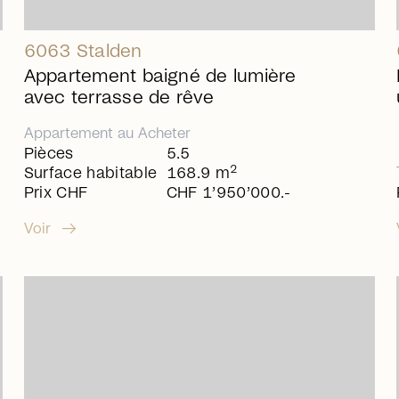
6063 Stalden
Appartement baigné de lumière
avec terrasse de rêve
Appartement
au
Acheter
Pièces
5.5
2
Surface habitable
168.9 m
Prix CHF
CHF 1’950’000.-
arrow_right_alt
Voir