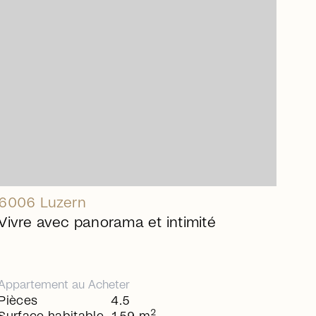
arrow_right_alt
6006 Luzern
Vivre avec panorama et intimité
Appartement
au
Acheter
Pièces
4.5
2