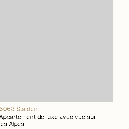
arrow_right_alt
6063 Stalden
Appartement de luxe avec vue sur
les Alpes