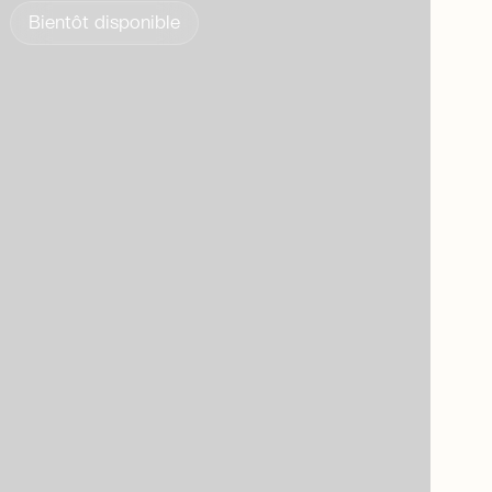
Bientôt disponible
arrow_right_alt