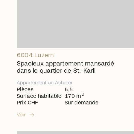
6004 Luzern
Spacieux appartement mansardé
dans le quartier de St.-Karli
Appartement
au
Acheter
Pièces
5.5
2
Surface habitable
170 m
Prix CHF
Sur demande
arrow_right_alt
Voir