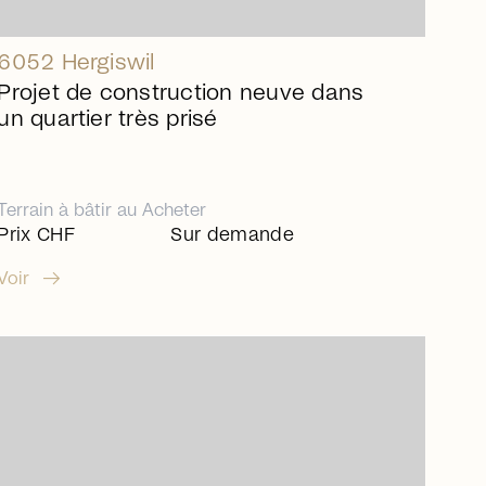
6052 Hergiswil
Projet de construction neuve dans
un quartier très prisé
Terrain à bâtir
au
Acheter
Prix CHF
Sur demande
arrow_right_alt
Voir