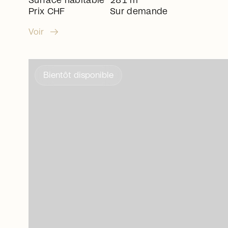
Surface habitable
281 m
Prix CHF
Sur demande
arrow_right_alt
Voir
Bientôt disponible
arrow_right_alt