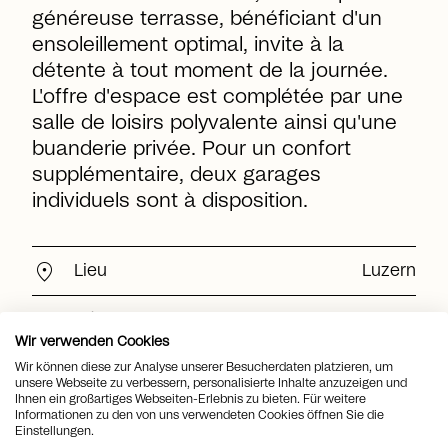
généreuse terrasse, bénéficiant d'un
ensoleillement optimal, invite à la
détente à tout moment de la journée.
L'offre d'espace est complétée par une
salle de loisirs polyvalente ainsi qu'une
buanderie privée. Pour un confort
supplémentaire, deux garages
individuels sont à disposition.
location_on
Lieu
Luzern
view_quilt
Pièces
4.5
Wir verwenden Cookies
arrows_output
2
Surface habitable
159 m
Wir können diese zur Analyse unserer Besucherdaten platzieren, um
unsere Webseite zu verbessern, personalisierte Inhalte anzuzeigen und
Ihnen ein großartiges Webseiten-Erlebnis zu bieten. Für weitere
arrows_output
2
Informationen zu den von uns verwendeten Cookies öffnen Sie die
Surface utile
191 m
Einstellungen.