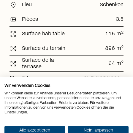
location_on
Lieu
Schenkon
view_quilt
Pièces
3.5
arrows_output
2
Surface habitable
115 m
arrows_output
2
Surface du terrain
896 m
Surface de la
arrows_output
2
64 m
terrasse
sell
Prix
CHF 2'250'000.-
Wir verwenden Cookies
Wir können diese zur Analyse unserer Besucherdaten platzieren, um
unsere Webseite zu verbessern, personalisierte Inhalte anzuzeigen und
Obtenir la documentation
Ihnen ein großartiges Webseiten-Erlebnis zu bieten. Für weitere
Informationen zu den von uns verwendeten Cookies öffnen Sie die
Einstellungen.
Alle akzeptieren
Nein, anpassen