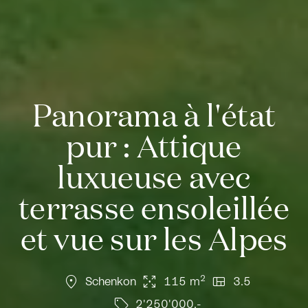
Panorama à l'état
pur : Attique
luxueuse avec
terrasse ensoleillée
et vue sur les Alpes
location_on
arrows_output
view_quilt
2
Schenkon
115 m
3.5
sell
2'250'000.-