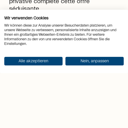
privative complète cette offre
séduisante.
Wir verwenden Cookies
Wir können diese zur Analyse unserer Besucherdaten platzieren, um
location_on
Lieu
Vitznau
unsere Webseite zu verbessern, personalisierte Inhalte anzuzeigen und
Ihnen ein großartiges Webseiten-Erlebnis zu bieten. Für weitere
Informationen zu den von uns verwendeten Cookies öffnen Sie die
view_quilt
Pièces
2.5
Einstellungen.
arrows_output
2
Surface habitable
75 m
Alle akzeptieren
Nein, anpassen
sell
Prix
CHF 1'410'000.-
Obtenir la documentation