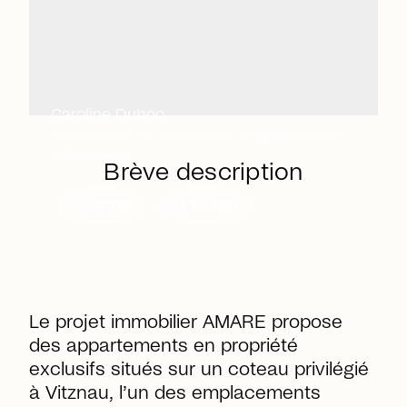
Caroline Duboc
Conseillère en immobilier & gestion des
références
Brève description
call
mail
Appel
E-mail
Le projet immobilier AMARE propose
des appartements en propriété
exclusifs situés sur un coteau privilégié
à Vitznau, l’un des emplacements