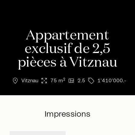
Appartement
exclusif de 2,5
pièces à Vitznau
location_on
arrows_output
view_quilt
sell
2
Vitznau
75 m
2.5
1'410'000.-
Impressions