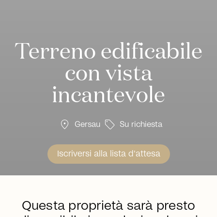
Terreno edificabile
con vista
incantevole
location_on
sell
Gersau
Su richiesta
Iscriversi alla lista d'attesa
Questa proprietà sarà presto