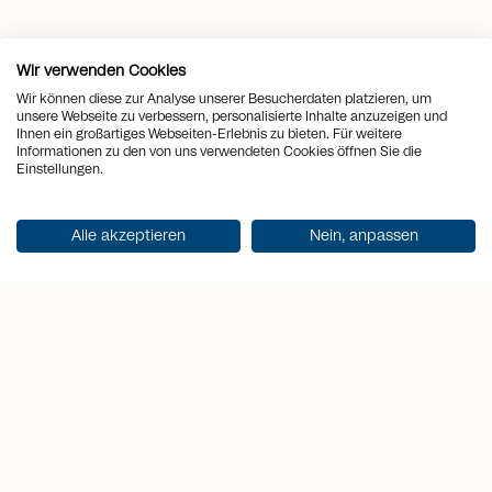
Wir verwenden Cookies
Punti salienti
Wir können diese zur Analyse unserer Besucherdaten platzieren, um
unsere Webseite zu verbessern, personalisierte Inhalte anzuzeigen und
Ihnen ein großartiges Webseiten-Erlebnis zu bieten. Für weitere
Informationen zu den von uns verwendeten Cookies öffnen Sie die
Einstellungen.
1
2
3
Alle akzeptieren
Nein, anpassen
Panorama
In
Terreno
Vista libera
pendenza
Ampio
sul lago e
Posizione
terreno
sulle
collinare
con una
montagne
attraente e
zona