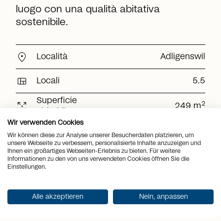
luogo con una qualità abitativa
sostenibile.
location_on
Località
Adligenswil
view_quilt
Locali
5.5
Superficie
arrows_output
2
249 m
abitabile
Wir verwenden Cookies
Superficie del
arrows_output
2
582 m
Wir können diese zur Analyse unserer Besucherdaten platzieren, um
terreno
unsere Webseite zu verbessern, personalisierte Inhalte anzuzeigen und
Ihnen ein großartiges Webseiten-Erlebnis zu bieten. Für weitere
arrows_output
2
Superficie utile
256 m
Informationen zu den von uns verwendeten Cookies öffnen Sie die
Einstellungen.
Superficie della
arrows_output
2
109 m
terrazza
Alle akzeptieren
Nein, anpassen
sell
Prezzo
Su richiesta