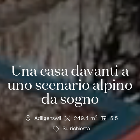
Una casa davanti a
uno scenario alpino
da sogno
location_on
arrows_output
view_quilt
2
Adligenswil
249.4 m
5.5
sell
Su richiesta