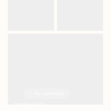
add
Più impressioni
Caroline Duboc
Consulente immobiliare e referral