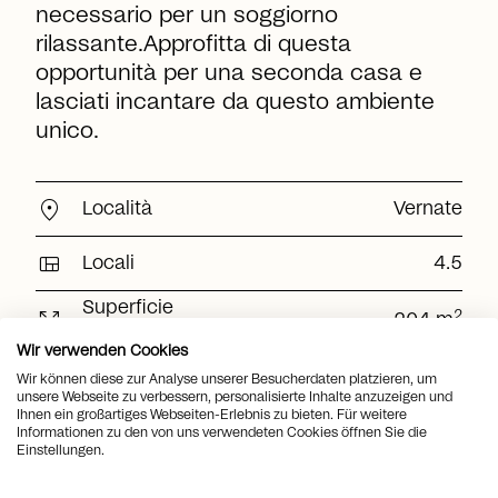
necessario per un soggiorno
rilassante.Approfitta di questa
opportunità per una seconda casa e
lasciati incantare da questo ambiente
unico.
location_on
Località
Vernate
view_quilt
Locali
4.5
Superficie
arrows_output
2
204 m
abitabile
Wir verwenden Cookies
Superficie della
arrows_output
2
219 m
Wir können diese zur Analyse unserer Besucherdaten platzieren, um
terrazza
unsere Webseite zu verbessern, personalisierte Inhalte anzuzeigen und
Ihnen ein großartiges Webseiten-Erlebnis zu bieten. Für weitere
sell
Informationen zu den von uns verwendeten Cookies öffnen Sie die
Prezzo
CHF 2'180'000.-
Einstellungen.