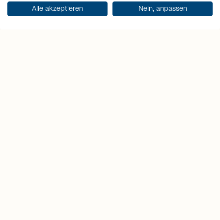
Alle akzeptieren
Nein, anpassen
Ricevi documentazione
Punti salienti
1
2
3
Esposizione
Posizione
Domotica
sud-est
Vivi in
Videosorvegl
Goditi il sole
posizione
Domotic