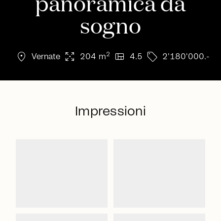
panoramica da
sogno
location_on
arrows_output
view_quilt
sell
2
Vernate
204 m
4.5
2'180'000.-
Impressioni