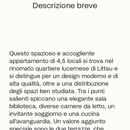
Consulente immobiliare Senior
Descrizione breve
call
mail
Chiamata
E-mail
Questo spazioso e accogliente
appartamento di 4,5 locali si trova nel
rinomato quartiere lucernese di Littau e
si distingue per un design moderno e di
alta qualità, oltre a una distribuzione
degli spazi ben studiata. Tra i punti
salienti spiccano una elegante sala
biblioteca, diverse camere da letto, un
invitante soggiorno e una cucina
all'avanguardia. Un valore aggiunto
speciale sono le due terrazze, che