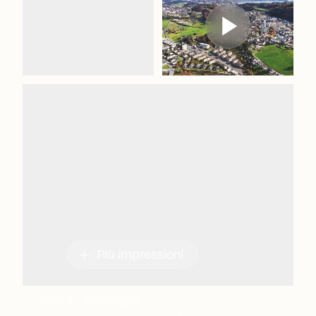
add
Più impressioni
Sandra Bissegger