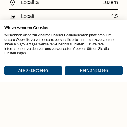
location_on
Località
Luzern
view_quilt
Locali
4.5
Superficie
Wir verwenden Cookies
arrows_output
2
161 m
abitabile
Wir können diese zur Analyse unserer Besucherdaten platzieren, um
unsere Webseite zu verbessern, personalisierte Inhalte anzuzeigen und
Superficie del
arrows_output
Ihnen ein großartiges Webseiten-Erlebnis zu bieten. Für weitere
2
29'611 m
terreno
Informationen zu den von uns verwendeten Cookies öffnen Sie die
Einstellungen.
arrows_output
2
Superficie utile
201 m
Alle akzeptieren
Nein, anpassen
sell
Prezzo
CHF 1'230'000.-
Ricevi documentazione