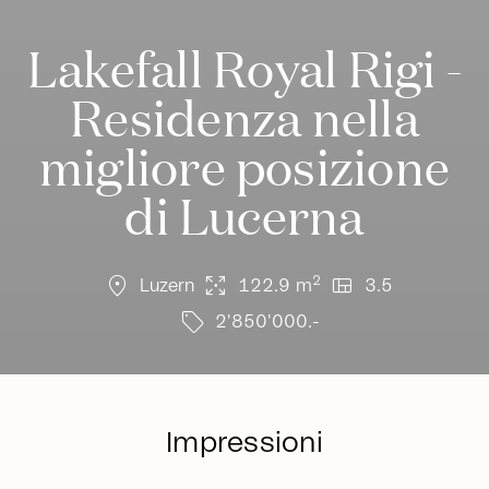
Lakefall Royal Rigi -
Residenza nella
migliore posizione
di Lucerna
location_on
arrows_output
view_quilt
2
Luzern
122.9 m
3.5
sell
2'850'000.-
Impressioni