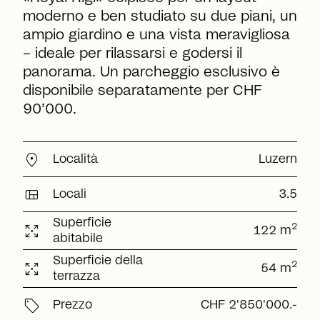
moderno e ben studiato su due piani, un
ampio giardino e una vista meravigliosa
– ideale per rilassarsi e godersi il
panorama. Un parcheggio esclusivo è
disponibile separatamente per CHF
90’000.
location_on
Località
Luzern
view_quilt
Locali
3.5
Superficie
arrows_output
2
122 m
abitabile
Superficie della
arrows_output
2
54 m
terrazza
sell
Prezzo
CHF 2'850'000.-