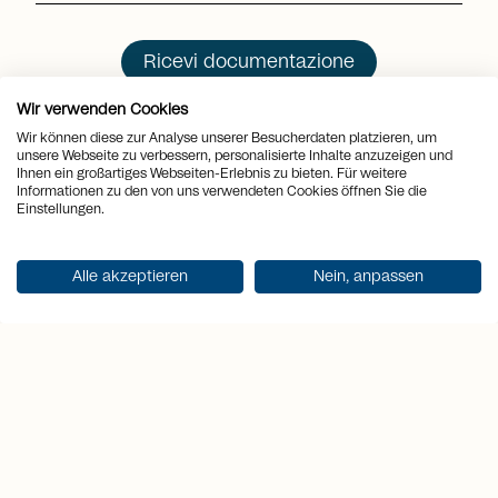
Ricevi documentazione
Wir verwenden Cookies
Wir können diese zur Analyse unserer Besucherdaten platzieren, um
unsere Webseite zu verbessern, personalisierte Inhalte anzuzeigen und
Ihnen ein großartiges Webseiten-Erlebnis zu bieten. Für weitere
Informationen zu den von uns verwendeten Cookies öffnen Sie die
Punti salienti
Einstellungen.
1
2
Alle akzeptieren
Nein, anpassen
Esclusività
Paradiso
Qual