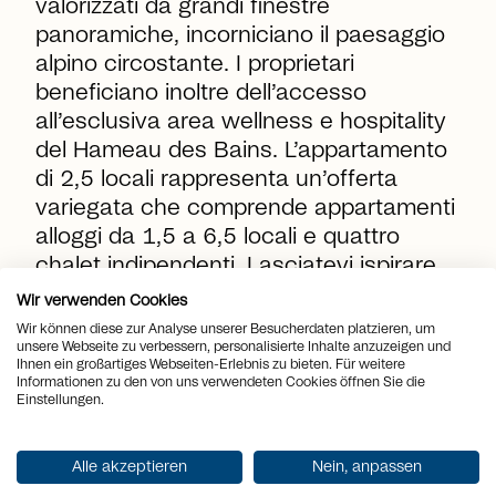
valorizzati da grandi finestre
panoramiche, incorniciano il paesaggio
alpino circostante. I proprietari
beneficiano inoltre dell’accesso
all’esclusiva area wellness e hospitality
del Hameau des Bains.
L’appartamento
di 2,5 locali
rappresenta un’offerta
variegata che comprende appartamenti
alloggi da 1,5 a 6,5 locali e quattro
chalet indipendenti. Lasciatevi ispirare
da questa proposta unica e scoprite
Wir verwenden Cookies
questo nuovo progetto di prestigio.
Wir können diese zur Analyse unserer Besucherdaten platzieren, um
unsere Webseite zu verbessern, personalisierte Inhalte anzuzeigen und
Ihnen ein großartiges Webseiten-Erlebnis zu bieten. Für weitere
Informationen zu den von uns verwendeten Cookies öffnen Sie die
location_on
Località
Grimentz
Einstellungen.
view_quilt
Locali
2.5
Alle akzeptieren
Nein, anpassen