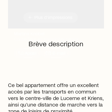
add
Plus d'impressions
Martina Knobel
Conseillère en immobilier senior
Brève description
call
mail
Appel
E-mail
Ce bel appartement offre un excellent
accès par les transports en commun
vers le centre-ville de Lucerne et Kriens,
ainsi qu'une distance de marche vers la
zone de loisirs de proximité.