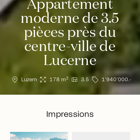
Appartement
moderne de 3.5
pièces près du
centre-ville de
Lucerne
location_on
arrows_output
view_quilt
sell
2
Luzern
178 m
3.5
1'940'000.-
Impressions