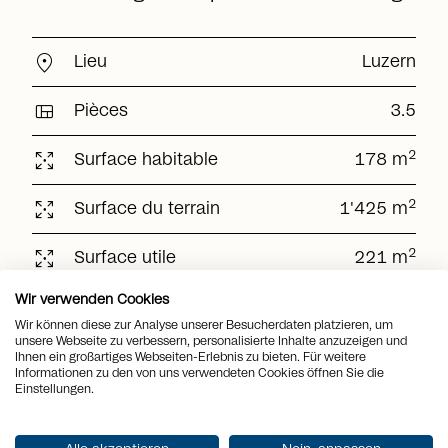
location_on
Lieu
Luzern
view_quilt
Pièces
3.5
arrows_output
2
Surface habitable
178 m
arrows_output
2
Surface du terrain
1'425 m
arrows_output
2
Surface utile
221 m
Surface de la
Wir verwenden Cookies
arrows_output
2
35 m
terrasse
Wir können diese zur Analyse unserer Besucherdaten platzieren, um
unsere Webseite zu verbessern, personalisierte Inhalte anzuzeigen und
sell
Prix
CHF 1'940'000.-
Ihnen ein großartiges Webseiten-Erlebnis zu bieten. Für weitere
Informationen zu den von uns verwendeten Cookies öffnen Sie die
Einstellungen.
Obtenir la documentation