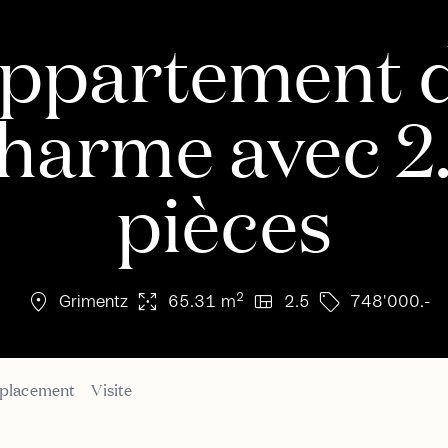
ppartement 
harme avec 2
pièces
location_on
arrows_output
view_quilt
sell
2
Grimentz
65.31 m
2.5
748'000.-
placement
Visite