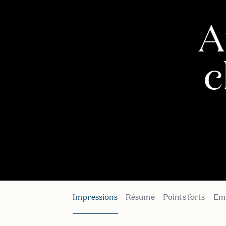
A
c
Impressions
Résumé
Points forts
Em