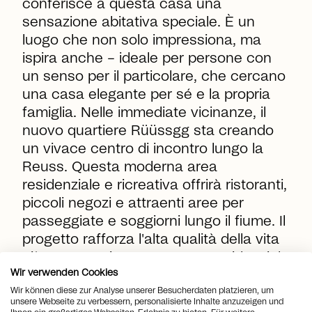
conferisce a questa casa una
sensazione abitativa speciale. È un
luogo che non solo impressiona, ma
ispira anche – ideale per persone con
un senso per il particolare, che cercano
una casa elegante per sé e la propria
famiglia. Nelle immediate vicinanze, il
nuovo quartiere Rüüssgg sta creando
un vivace centro di incontro lungo la
Reuss. Questa moderna area
residenziale e ricreativa offrirà ristoranti,
piccoli negozi e attraenti aree per
passeggiate e soggiorni lungo il fiume. Il
progetto rafforza l'alta qualità della vita
già presente in questa zona residenziale
Wir verwenden Cookies
popolare e rende la posizione ancora
Wir können diese zur Analyse unserer Besucherdaten platzieren, um
più attraente – sia per le famiglie che
unsere Webseite zu verbessern, personalisierte Inhalte anzuzeigen und