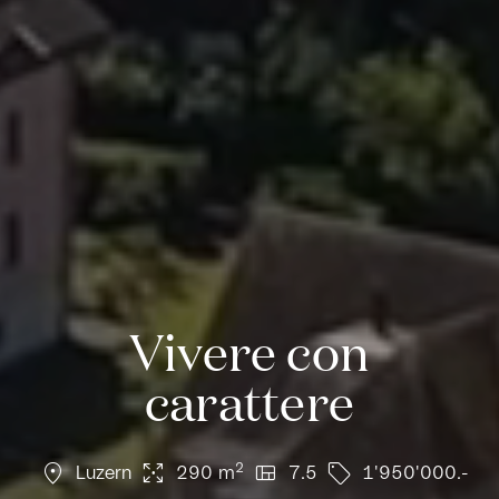
Vivere con
carattere
location_on
arrows_output
view_quilt
sell
2
Luzern
290 m
7.5
1'950'000.-