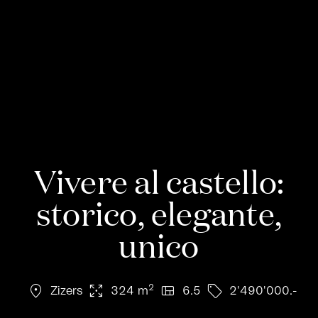
Vivere al castello:
storico, elegante,
unico
location_on
arrows_output
view_quilt
sell
2
Zizers
324 m
6.5
2'490'000.-