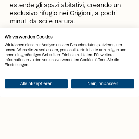
estende gli spazi abitativi, creando un
esclusivo rifugio nei Grigioni, a pochi
minuti da sci e natura.
Wir verwenden Cookies
location_on
Località
Zizers
Wir können diese zur Analyse unserer Besucherdaten platzieren, um
unsere Webseite zu verbessern, personalisierte Inhalte anzuzeigen und
Ihnen ein großartiges Webseiten-Erlebnis zu bieten. Für weitere
view_quilt
Locali
6.5
Informationen zu den von uns verwendeten Cookies öffnen Sie die
Einstellungen.
Superficie
arrows_output
2
324 m
abitabile
Alle akzeptieren
Nein, anpassen
sell
Prezzo
CHF 2'490'000.-
Ricevi documentazione