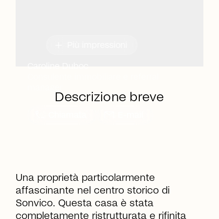
add
Più impressioni
Caroline Duboc
Consulente immobiliare e referral
manager
Descrizione breve
call
mail
Chiamata
E-mail
Una proprietà particolarmente
affascinante nel centro storico di
Sonvico. Questa casa è stata
completamente ristrutturata e rifinita