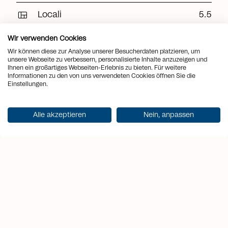
view_quilt
Locali
5.5
Superficie
arrows_output
2
Wir verwenden Cookies
265 m
abitabile
Wir können diese zur Analyse unserer Besucherdaten platzieren, um
unsere Webseite zu verbessern, personalisierte Inhalte anzuzeigen und
Superficie del
arrows_output
2
106 m
Ihnen ein großartiges Webseiten-Erlebnis zu bieten. Für weitere
terreno
Informationen zu den von uns verwendeten Cookies öffnen Sie die
Einstellungen.
sell
Prezzo
CHF 1'350'000.-
Alle akzeptieren
Nein, anpassen
Ricevi documentazione
Punti salienti