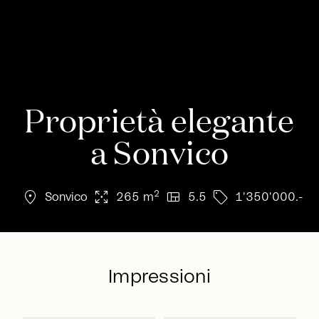
Proprietà elegante
a Sonvico
location_on
arrows_output
view_quilt
sell
2
Sonvico
265 m
5.5
1'350'000.-
Impressioni