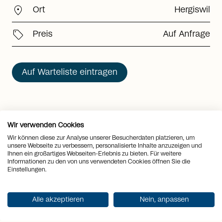
location_on
Ort
Hergiswil
sell
Preis
Auf Anfrage
Auf Warteliste eintragen
Wir verwenden Cookies
Highlights
Wir können diese zur Analyse unserer Besucherdaten platzieren, um
unsere Webseite zu verbessern, personalisierte Inhalte anzuzeigen und
Ihnen ein großartiges Webseiten-Erlebnis zu bieten. Für weitere
1
2
Informationen zu den von uns verwendeten Cookies öffnen Sie die
Einstellungen.
Alle akzeptieren
Nein, anpassen