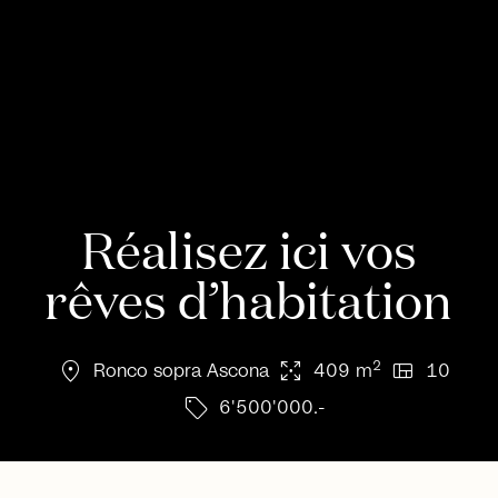
Réalisez ici vos
rêves d’habitation
location_on
arrows_output
view_quilt
2
Ronco sopra Ascona
409 m
10
sell
6'500'000.-