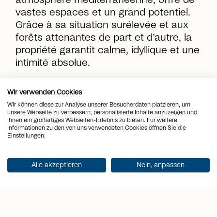
atmosphère méditerranéenne, offre de
vastes espaces et un grand potentiel.
Grâce à sa situation surélevée et aux
forêts attenantes de part et d’autre, la
propriété garantit calme, idyllique et une
intimité absolue.
Wir verwenden Cookies
location_on
Lieu
Ronco sopra Ascona
Wir können diese zur Analyse unserer Besucherdaten platzieren, um
unsere Webseite zu verbessern, personalisierte Inhalte anzuzeigen und
view_quilt
Pièces
10
Ihnen ein großartiges Webseiten-Erlebnis zu bieten. Für weitere
Informationen zu den von uns verwendeten Cookies öffnen Sie die
Einstellungen.
arrows_output
2
Surface habitable
409 m
arrows_output
Alle akzeptieren
Nein, anpassen
2
Surface du terrain
1'602 m
sell
Prix
CHF 6'500'000.-