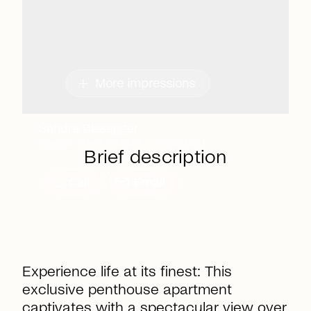
add
More impressions
Sandra Bissegger
Senior Real Estate Consultant
Brief description
call
mail
Call
Email
Experience life at its finest: This
exclusive penthouse apartment
captivates with a spectacular view over