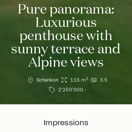
Pure panorama:
Luxurious
penthouse with
sunny terrace and
Alpine views
location_on
arrows_output
view_quilt
2
Schenkon
115 m
3.5
sell
2'250'000.-
Impressions