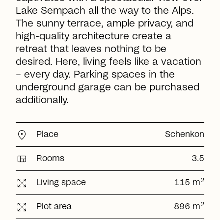
Lake Sempach all the way to the Alps.
The sunny terrace, ample privacy, and
high-quality architecture create a
retreat that leaves nothing to be
desired. Here, living feels like a vacation
– every day. Parking spaces in the
underground garage can be purchased
additionally.
location_on
Place
Schenkon
view_quilt
Rooms
3.5
arrows_output
2
Living space
115 m
arrows_output
2
Plot area
896 m