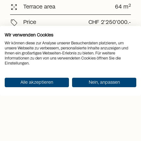
arrows_output
2
Terrace area
64 m
sell
Price
CHF 2'250'000.-
Wir verwenden Cookies
Wir können diese zur Analyse unserer Besucherdaten platzieren, um
Get documentation
unsere Webseite zu verbessern, personalisierte Inhalte anzuzeigen und
Ihnen ein großartiges Webseiten-Erlebnis zu bieten. Für weitere
Informationen zu den von uns verwendeten Cookies öffnen Sie die
Einstellungen.
Alle akzeptieren
Nein, anpassen
Highlights
1
2
3