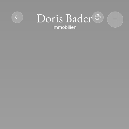
arrow_left_alt
language
drag_handle