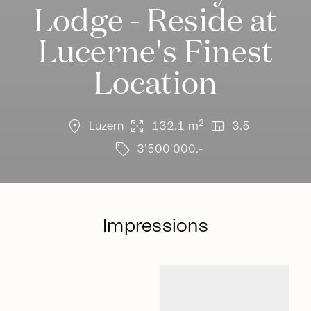
Lodge - Reside at
Lucerne's Finest
Location
location_on
arrows_output
view_quilt
2
Luzern
132.1 m
3.5
sell
3'500'000.-
Impressions