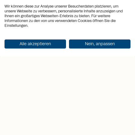
Highlights
Wir können diese zur Analyse unserer Besucherdaten platzieren, um
unsere Webseite zu verbessern, personalisierte Inhalte anzuzeigen und
Ihnen ein großartiges Webseiten-Erlebnis zu bieten. Für weitere
Informationen zu den von uns verwendeten Cookies öffnen Sie die
1
2
3
Einstellungen.
Alle akzeptieren
Nein, anpassen
Pure
Hours of
Quality
exclusivity
Sunshine
The high-
A living
From the
quality
experience
first
interior
of the
morning
design
highest
light to
meets a
class –
the
beautiful
where
golden
layout,