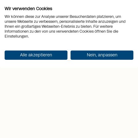
Die Lage in Stalden – einem Ortsteil der
Wir verwenden Cookies
Gemeinde Sarnen – vereint Ruhe, Natur
Wir können diese zur Analyse unserer Besucherdaten platzieren, um
und beste Aussicht. In wenigen Minuten
unsere Webseite zu verbessern, personalisierte Inhalte anzuzeigen und
Ihnen ein großartiges Webseiten-Erlebnis zu bieten. Für weitere
ist das Zentrum von Sarnen erreichbar,
Informationen zu den von uns verwendeten Cookies öffnen Sie die
ebenso die Autobahn Richtung Luzern
Einstellungen.
oder Interlaken. Die steuergünstige
Lage und das gepflegte Wohnumfeld
Alle akzeptieren
Nein, anpassen
machen diese Immobilie zu einer
wertbeständigen Investition mit hohem
Lebensgefühl.
location_on
Ort
Stalden
view_quilt
Zimmer
5.5
arrows_output
2
Wohnfläche
171 m