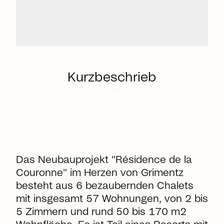
Caroline Duboc
Immobilienberaterin & Referral Manager
Kurzbeschrieb
call
mail
Anruf
E-Mail
Das Neubauprojekt "Résidence de la
Couronne" im Herzen von Grimentz
besteht aus 6 bezaubernden Chalets
mit insgesamt 57 Wohnungen, von 2 bis
5 Zimmern und rund 50 bis 170 m2