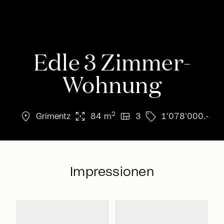
Edle 3 Zimmer-
Wohnung
location_on
arrows_output
view_quilt
sell
2
Grimentz
84 m
3
1'078'000.-
Impressionen