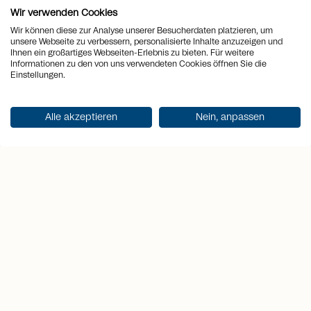
freuen Sie sich auf ein
Wir verwenden Cookies
aussergewöhnliches Zuhause, an
Wir können diese zur Analyse unserer Besucherdaten platzieren, um
unsere Webseite zu verbessern, personalisierte Inhalte anzuzeigen und
einem der exklusivsten Ferienorte der
Ihnen ein großartiges Webseiten-Erlebnis zu bieten. Für weitere
Informationen zu den von uns verwendeten Cookies öffnen Sie die
Schweiz!
Einstellungen.
location_on
Ort
Grimentz
Alle akzeptieren
Nein, anpassen
view_quilt
Zimmer
3
arrows_output
2
Wohnfläche
84 m
sell
Preis
CHF 1'078'000.-
Dokumentation erhalten