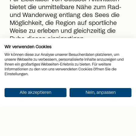
bietet die unmittelbare Nähe zum Rad-
und Wanderweg entlang des Sees die
Möglichkeit, die Region auf sportliche
Weise zu erleben und gleichzeitig die
Ruhe dieses einzigartigen
Rückzugsortes zu geniessen.
Wir verwenden Cookies
Wir können diese zur Analyse unserer Besucherdaten platzieren, um
unsere Webseite zu verbessern, personalisierte Inhalte anzuzeigen und
Ihnen ein großartiges Webseiten-Erlebnis zu bieten. Für weitere
location_on
Место
Minusio
Informationen zu den von uns verwendeten Cookies öffnen Sie die
Einstellungen.
view_quilt
Комнаты
7.5
Alle akzeptieren
Nein, anpassen
arrows_output
2
Жилая площадь
333 m
arrows_output
2
Площадь террасы
151 m
sell
Цена
CHF 4'950'000.-