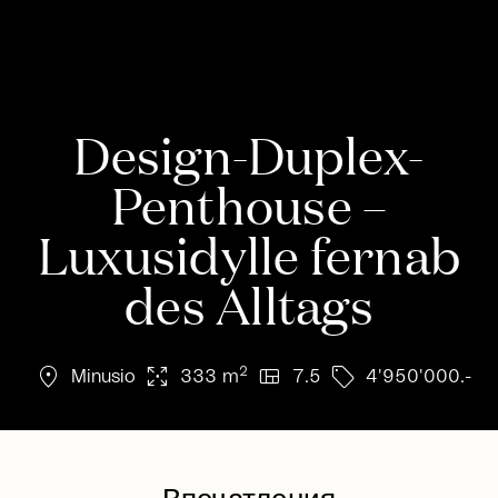
Design-Duplex-
Penthouse –
Luxusidylle fernab
des Alltags
location_on
arrows_output
view_quilt
sell
2
Minusio
333 m
7.5
4'950'000.-