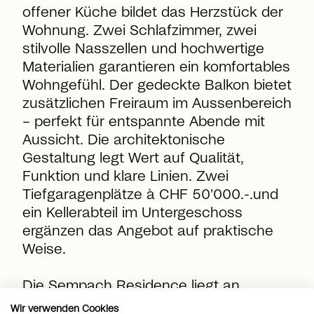
offener Küche bildet das Herzstück der
Wohnung. Zwei Schlafzimmer, zwei
stilvolle Nasszellen und hochwertige
Materialien garantieren ein komfortables
Wohngefühl. Der gedeckte Balkon bietet
zusätzlichen Freiraum im Aussenbereich
– perfekt für entspannte Abende mit
Aussicht. Die architektonische
Gestaltung legt Wert auf Qualität,
Funktion und klare Linien. Zwei
Tiefgaragenplätze à CHF 50'000.-.und
ein Kellerabteil im Untergeschoss
ergänzen das Angebot auf praktische
Weise.
Die Sempach Residence liegt an
privilegierter Hanglage oberhalb des
Wir verwenden Cookies