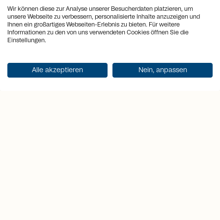
historischen Städtchens – mit Blick über
Wir können diese zur Analyse unserer Besucherdaten platzieren, um
unsere Webseite zu verbessern, personalisierte Inhalte anzuzeigen und
die Landschaft der Zentralschweiz. Die
Ihnen ein großartiges Webseiten-Erlebnis zu bieten. Für weitere
Gemeinde Sempach überzeugt durch
Informationen zu den von uns verwendeten Cookies öffnen Sie die
Einstellungen.
ihre Nähe zum See, gute Anbindung, ein
vielseitiges Freizeitangebot und
familienfreundliche Infrastruktur. Der
Alle akzeptieren
Nein, anpassen
tiefe Steuerfuss rundet das
Wohnangebot vorteilhaft ab.
location_on
Место
Sempach
view_quilt
Комнаты
5.5
arrows_output
2
Жилая площадь
176 m
arrows_output
2
Площадь участка
1'386 m