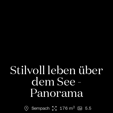
Stilvoll leben über
dem See -
Panorama
location_on
arrows_output
view_quilt
2
Sempach
176 m
5.5