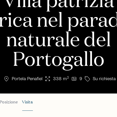
rica nel para
naturale del
Portogallo
location_on
arrows_output
view_quilt
sell
2
Portela Penafiel
338 m
9
Su richiesta
Posizione
Visita