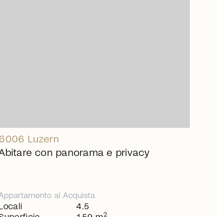
arrow_right_alt
6006 Luzern
Abitare con panorama e privacy
Appartamento
al
Acquista
Locali
4.5
2