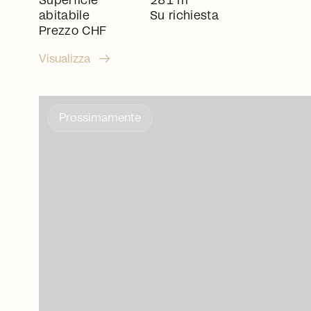
Superficie
281 m
abitabile
Su richiesta
Prezzo CHF
arrow_right_alt
Visualizza
Prossimamente
arrow_right_alt