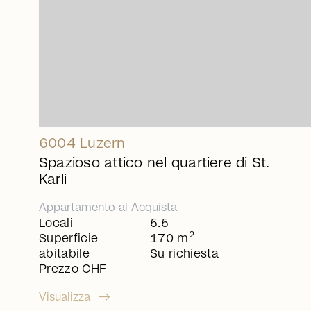
6004 Luzern
Spazioso attico nel quartiere di St.
Karli
Appartamento
al
Acquista
Locali
5.5
2
Superficie
170 m
abitabile
Su richiesta
Prezzo CHF
arrow_right_alt
Visualizza