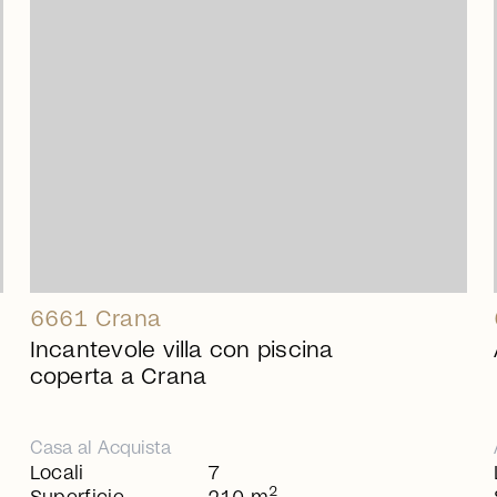
arrow_right_alt
6661 Crana
Incantevole villa con piscina
coperta a Crana
Casa
al
Acquista
Locali
7
2