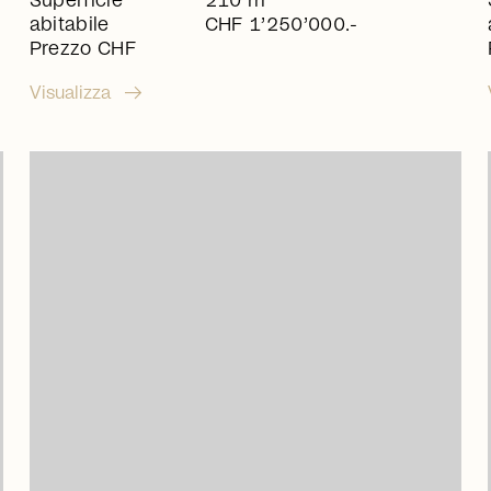
Superficie
210 m
abitabile
CHF 1’250’000.-
Prezzo CHF
arrow_right_alt
Visualizza
arrow_right_alt