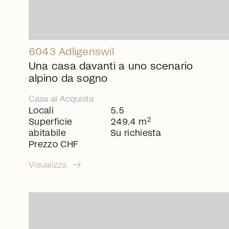
6043 Adligenswil
Una casa davanti a uno scenario
alpino da sogno
Casa
al
Acquista
Locali
5.5
2
Superficie
249.4 m
abitabile
Su richiesta
Prezzo CHF
arrow_right_alt
Visualizza