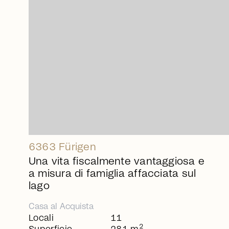
arrow_right_alt
6363 Fürigen
Una vita fiscalmente vantaggiosa e
a misura di famiglia affacciata sul
lago
Casa
al
Acquista
Locali
11
2