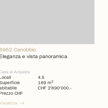
6952 Canobbio
Eleganza e vista panoramica
Casa
al
Acquista
Locali
4.5
2
Superficie
169 m
abitabile
CHF 2’890’000.-
Prezzo CHF
arrow_right_alt
Visualizza