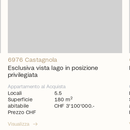
6976 Castagnola
Esclusiva vista lago in posizione
privilegiata
Appartamento
al
Acquista
Locali
5.5
2
Superficie
180 m
abitabile
CHF 3’100’000.-
Prezzo CHF
arrow_right_alt
Visualizza