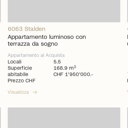
6063 Stalden
Appartamento luminoso con
terrazza da sogno
Appartamento
al
Acquista
Locali
5.5
2
Superficie
168.9 m
abitabile
CHF 1’950’000.-
Prezzo CHF
arrow_right_alt
Visualizza