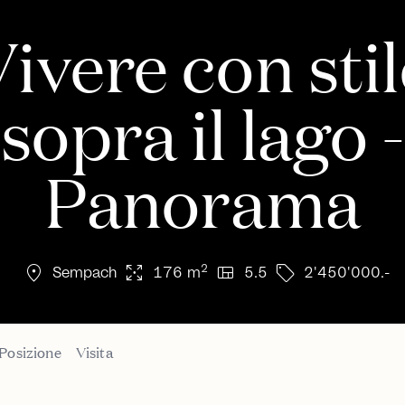
Vivere con stil
sopra il lago -
Panorama
location_on
arrows_output
view_quilt
sell
2
Sempach
176 m
5.5
2'450'000.-
Posizione
Visita