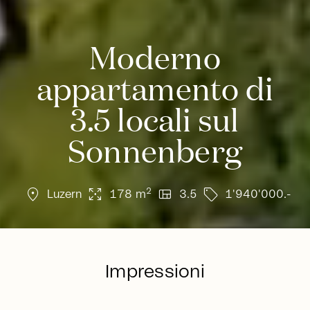
Moderno
appartamento di
3.5 locali sul
Sonnenberg
location_on
arrows_output
view_quilt
sell
2
Luzern
178 m
3.5
1'940'000.-
Impressioni