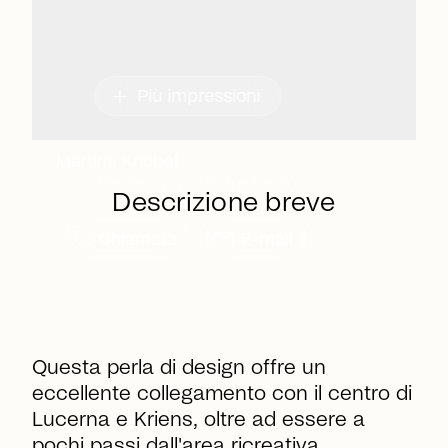
add
Più impressioni
Martina Knobel
Consulente immobiliare Senior
Descrizione breve
call
mail
Chiamata
E-mail
Questa perla di design offre un
eccellente collegamento con il centro di
Lucerna e Kriens, oltre ad essere a
pochi passi dall'area ricreativa.