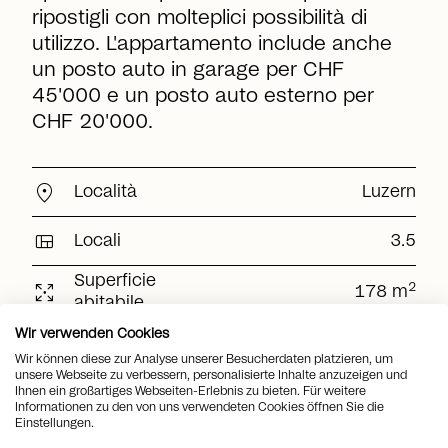
ripostigli con molteplici possibilità di
utilizzo. L'appartamento include anche
un posto auto in garage per CHF
45'000 e un posto auto esterno per
CHF 20'000.
location_on
Località
Luzern
view_quilt
Locali
3.5
Superficie
arrows_output
2
178 m
abitabile
Superficie del
Wir verwenden Cookies
arrows_output
2
1'425 m
terreno
Wir können diese zur Analyse unserer Besucherdaten platzieren, um
unsere Webseite zu verbessern, personalisierte Inhalte anzuzeigen und
arrows_output
Ihnen ein großartiges Webseiten-Erlebnis zu bieten. Für weitere
2
Superficie utile
221 m
Informationen zu den von uns verwendeten Cookies öffnen Sie die
Einstellungen.
Superficie della
2
35 m